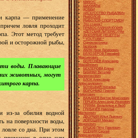
КВВКУС
ШАХМАТЫ
ХОББИ
«ИСКУССТВО РЫБАЛКИ»
ли карпа — применение
РЫБОЛОВ
РЫБОЛОВ-СПОРТСМЕН
 причем ловля проходит
Это станок?
ПРАВОСЛАВНАЯ КУХНЯ
«ДЕТСКАЯ ЛИТЕРАТУРА»
па. Этот метод требует
ДУХОВНЫЕ РЕЦЕПТЫ
* YOUTUBE *
трой и осторожной рыбы,
Одноклассники
facebook
АКИМ Яков Лазаревич
БЕЛОЗЁРОВ Тимофей
Максимович
БЕРЕСНЁВ Александр
ости воды. Плавающие
Михайлович
БЕХЛЕРОВА Елена
шних животных, могут
БИАНКИ Виталий
Валентинович
БЛОК Александр
хитрого карпа.
Александрович
БОНЕЦКАЯ Наталья
ВОРОНЬКО Платон
Никитович
ВАЖДАЕВ Виктор Моисеевич
ГЕРЦЕН Александр Иванович
ГРИММ, Вильгельм и Якоб
ГРИБАЧЁВ Николай
и из-за обилия водной
Матвеевич
ДВОРКИН Илья Львович
ть на поверхности воды,
ДОРОШИН Михаил
Федорович
 ловле со дна. При этом
ЕРШОВ Пётр Павлович
ЕСЕНИН Сергей
Александрович
х приманок в одно или