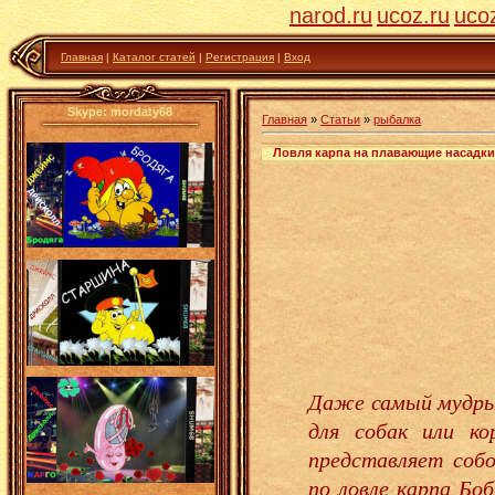
narod.ru
ucoz.ru
uco
Главная
|
Каталог статей
|
Регистрация
|
Вход
Skype: mordaty68
Главная
»
Статьи
»
рыбалка
Ловля карпа на плавающие насадки
Даже самый мудры
для собак или ко
представляет соб
по ловле карпа Б