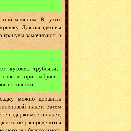
 или моченом. В сухих
 крючку. Для насадки вы
о гранулы замачивают, а
ет кусочек трубочки,
снасти при забросе.
роса оснастки.
асадку можно добавить
тиленовый пакет. Затем
йте содержимое в пакет,
дкость не распределится
е чего вы будете иметь