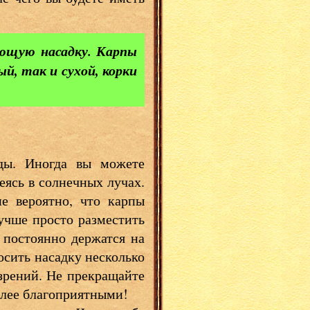
ающую насадку. Карпы
, так и сухой, корки
оды. Иногда вы можете
еясь в солнечных лучах.
е вероятно, что карпы
учше просто разместить
 постоянно держатся на
осить насадку несколько
озрений. Не прекращайте
более благоприятными!