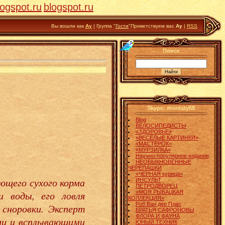
logspot.ru
blogspot.ru
Вы вошли как
Ау
|
Группа
"
Гости
"
Приветствуем вас
Ау
|
RSS
Поиск
Skype: mordaty68
Blog
ВЕЛОСИПЕДИСТЫ
«ЗДОРОВЬЕ»
«ВЕСЁЛЫЕ КАРТИНКИ»
«МАСТЕРОК»
«МУРЗИЛКА»
Научно-популярное издание
НЕОБЫКНОВЕННЫЕ
ЧЕРЕПАШКИ
«ЧЕРНАЯ курица»
щего сухого корма
ИНСУЛЬТ
ПЕТРОДВОРЕЦ
и воды, его ловля
«МОЯ РЫБАЦКАЯ
КОЛЛЕКЦИЯ»
Роб Ван дер Плас
 сноровки.
Эксперт
БРАТЬЯ САФРОНОВЫ
ФЛОРА И ФАУНА
ми и всплывающими
ЮНЫЙ ТЕХНИК