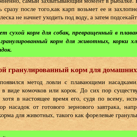
омненно, самый захватывающий момент в рыбалке. 
 сразу после того,как карп возьмет ее и захлопн
леска не начнет уходить под воду, а затем подсекайт
рет сухой корм для собак, превращенный в плав
ранулированный корм для животных, корки хл
адок.
хой гранулированный корм для домашни
а появился метод ловли с плавающими насадками
 в виде комочков или корок. До сих пор существу
 хотя в настоящее время его, судя по всему, исп
ор насадок от готового зернового завтрака, нап
корма для животных, такого как форелевые гранулы