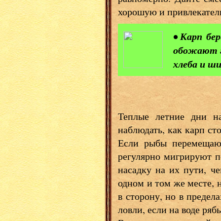
хорошую и привлекател
• Карп бе
обожают г
хлеба и ши
Теплые летние дни на
наблюдать, как карп ст
Если рыбы перемещают
регулярно мигрируют п
насадку на их пути, ч
одном и том же месте, 
в сторону, но в предел
ловли, если на воде ря