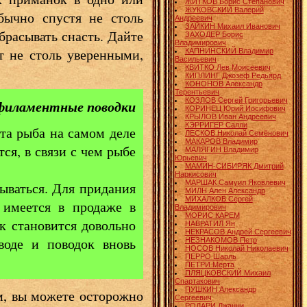
ЖИТКОВ Борис Степанович
ЖУКОВСКИЙ Валерий
бычно спустя не столь
Андреевич
ЗАЙКИН Михаил Иванович
брасывать снасть. Дайте
ЗАХОДЕР Борис
Владимирович
т не столь уверенными,
КАПНИНСКИЙ Владимир
Васильевич
КВИТКО Лев Моисеевич
КИПЛИНГ Джозеф Редьярд
КОНОНОВ Александр
Терентьевич
КОЗЛОВ Сергей Григорьевич
филаментные поводки
КОРИНЕЦ Юрий Иосифович
КРЫЛОВ Иван Андреевич
КЭРРИГЕР Салли
та рыба на самом деле
ЛЕСКОВ Николай Семёнович
МАКАРОВ Владимир
ся, в связи с чем рыбе
МАЛЯГИН Владимир
Юрьевич
МАМИН-СИБИРЯК Дмитрий
Наркисович
МАРШАК Самуил Яковлевич
ываться. Для придания
МИЛН Ален Александр
МИХАЛКОВ Сергей
 имеется в продаже в
Владимирович
МОРИС КАРЕМ
к становится довольно
НАВРАТИЛ Ян
НЕКРАСОВ Андрей Сергеевич
воде и поводок вновь
НЕЗНАКОМОВ Петр
НОСОВ Николай Николаевич
ПЕРРО Шарль
ПЕТРИ Мерта
ПЛЯЦКОВСКИЙ Михаил
Спартакович
ПУШКИН Александр
м, вы можете осторожно
Сергеевич
РОДАРИ Джанни