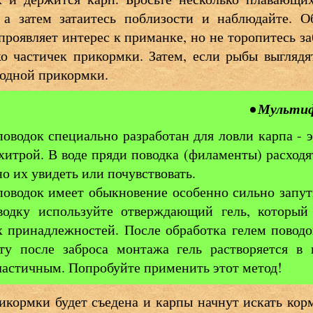
, а затем затаитесь поблизости и наблюдайте. О
проявляет интерес к приманке, но не торопитесь за
ко частичек прикормки. Затем, если рыбы выглядя
бодной прикормки.
• Мульти
водок специально разработан для ловли карпа - э
хитрой. В воде пряди поводка (филаменты) расходят
но их увидеть или почувствовать.
водок имеет обыкновение особенно сильно запут
водку используйте отверждающий гель, который
 принадлежностей. После обработка гелем поводо
ту после заброса монтажа гель растворяется в 
ластичным. Попробуйте применить этот метод!
рикормки будет съедена и карпы начнут искать кор