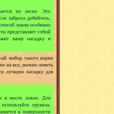
ается по леске. Это
сле заброса добейтесь,
 способ ловли особенно
сти представляет собой
ржит вашу насадку в
ный выбор такого корма
не на все, можно ловить
ти лучшую насадку для
е в месте ловли. Для
используйте грузила,
нимется к поверхности