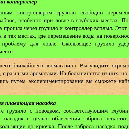
ый контроллер
нным контроллером грузило свободно перемещ
заброс, особенно при ловле в глубоких местах. По
а прошла через грузило и контроллер всплыл. Этот
 в тех местах, где перемещение воды на поверхно
 проблему для ловле. Скользящее грузило уде
месте
.
шего ближайшего зоомагазина. Вы увидите огром
а, с разными ароматами. На большинство из них, но 
лишь путем экспериментирования вы сможете най
ая плавающая насадка
те грузило с поводком, соответствующим глубин
 насадок с целью облегчения заброса оснастки 
кользящие до крючка. После заброса насадка под