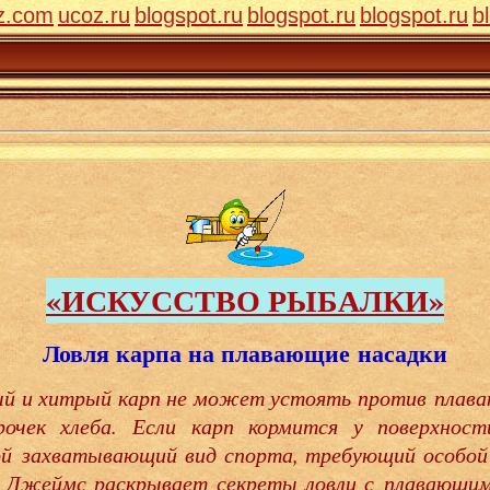
z.com
ucoz.ru
blogspot.ru
blogspot.ru
blogspot.ru
b
«ИСКУССТВО РЫБАЛКИ»
Ловля карпа на плавающие насадки
й и хитрый карп не может устоять против плаваю
рочек хлеба. Если карп кормится у поверхност
ой захватывающий вид спорта, требующий особой
об Джеймс раскрывает секреты ловли с плавающи