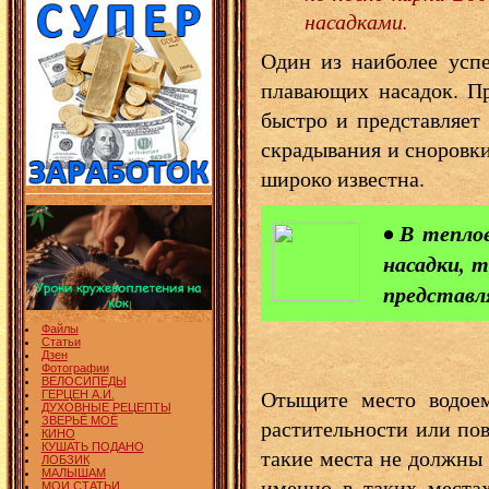
насадками.
Один из наиболее усп
плавающих насадок. Пр
быстро и представляет
скрадывания и сноровки
широко известна.
• В тепло
насадки, 
представл
Файлы
Статьи
Дзен
Фотографии
ВЕЛОСИПЕДЫ
Отыщите место водоем
ГЕРЦЕН А.И.
ДУХОВНЫЕ РЕЦЕПТЫ
растительности или пов
ЗВЕРЬЁ МОЁ
КИНО
КУШАТЬ ПОДАНО
такие места не должны 
ЛОБЗИК
МАЛЫШАМ
именно в таких места
МОИ СТАТЬИ