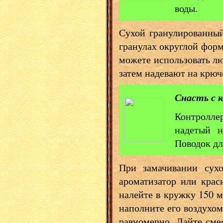
воды.
Сухой гранулированны
гранулах округлой форм
можете использовать лю
затем надевают на крюч
Снасть с 
Контролле
надетый н
Поводок дл
При замачивании сухо
ароматизатор или крас
налейте в кружку 150 м
наполните его воздухом
равномерно. Дайте сме