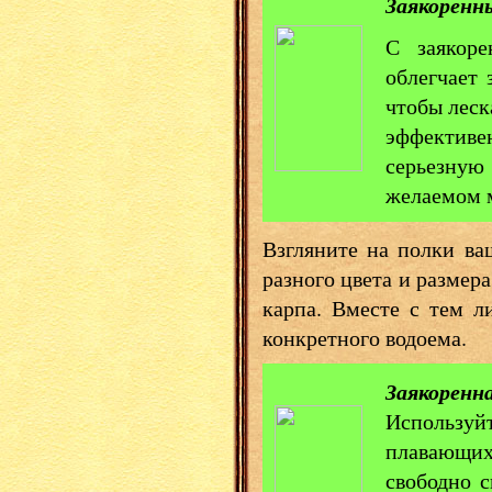
Заякоренн
С заякоре
облегчает 
чтобы леск
эффективен
серьезную
желаемом 
Взгляните на полки ва
разного цвета и размер
карпа. Вместе с тем 
конкретного водоема.
Заякоренн
Используй
плавающих
свободно с