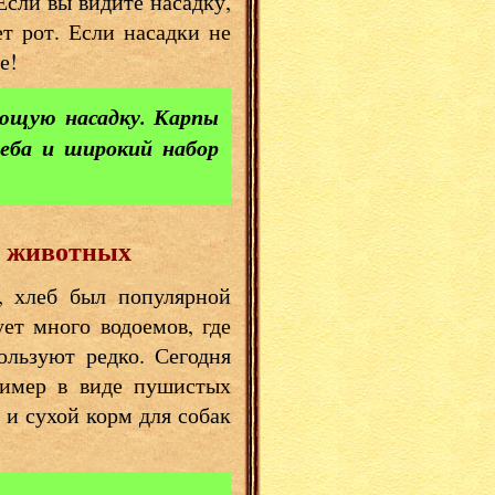
Если вы видите насадку,
ет рот. Если насадки не
е!
ающую насадку. Карпы
еба и широкий набор
х животных
, хлеб был популярной
ет много водоемов, где
ользуют редко. Сегодня
ример в виде пушистых
 и сухой корм для собак