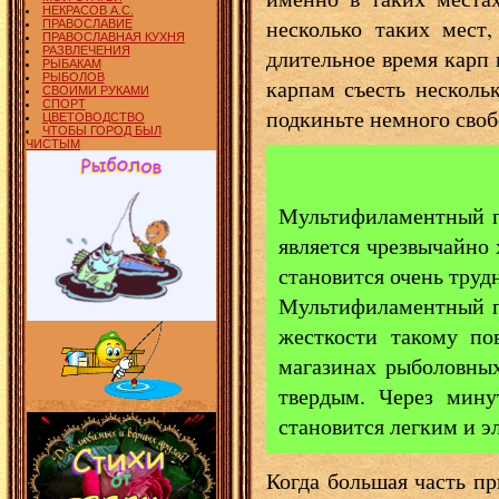
НЕКРАСОВ А.С.
несколько таких мест
ПРАВОСЛАВИЕ
ПРАВОСЛАВНАЯ КУХНЯ
длительное время карп 
РАЗВЛЕЧЕНИЯ
РЫБАКАМ
РЫБОЛОВ
карпам съесть несколь
СВОИМИ РУКАМИ
СПОРТ
подкиньте немного сво
ЦВЕТОВОДСТВО
ЧТОБЫ ГОРОД БЫЛ
ЧИСТЫМ
Мультифиламентный по
является чрезвычайно 
становится очень труд
Мультифиламентный по
жесткости такому по
магазинах рыболовных
твердым. Через мину
становится легким и э
Когда большая часть п