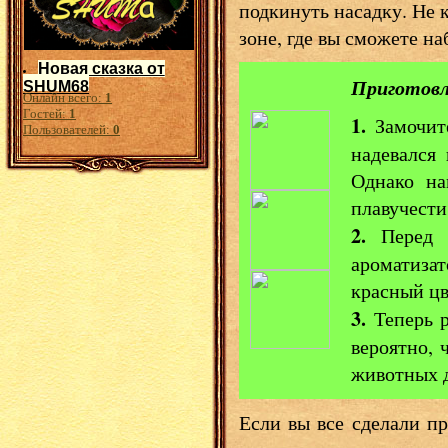
подкинуть насадку. Не 
зоне, где вы сможете на
Новая сказка от
Приготовл
SHUM68
Онлайн всего:
1
Гостей:
1
1.
Замочите
Пользователей:
0
надевался
Однако на
плавучести
2.
Перед т
ароматиза
красный цв
3.
Теперь р
вероятно, 
животных 
Если вы все сделали п