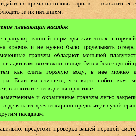
кидайте ее прямо на головы карпов — положите ее сл
блюдать за их питанием.
ение плавающих насадок
 гранулированный корм для животных в горячей 
 на крючок и не нужно было проделывать отверст
моченные гранулы обладают меньшей плавучес
 насадки вам, возможно, понадобится более одной 
ем как слить горячую воду, в нее можно до
торы. Если вы считаете, что карп любит вкус м
ет, воплотите эти идеи на практике.
азмягченные и окрашенные гранулы легко закреп
что девять из десяти карпов предпочтут сухой гр
другим насадкам.
равильно, предстоит проверка вашей нервной систе