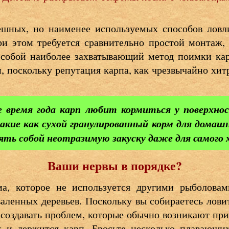
ешных, но наименее используемых способов лов
и этом требуется сравнительно простой монтаж,
 собой наиболее захватывающий метод поимки кар
, поскольку репутация карпа, как чрезвычайно хи
е время года карп любит кормиться у поверхн
такие как сухой гранулированный корм для дома
ять собой неотразимую закуску даже для самого 
Ваши нервы в порядке?
а, которое не используется другими рыболовам
аленных деревьев. Поскольку вы собираетесь лови
создавать проблем, которые обычно возникают при
х и держится карп. Бросьте несколько плавающи