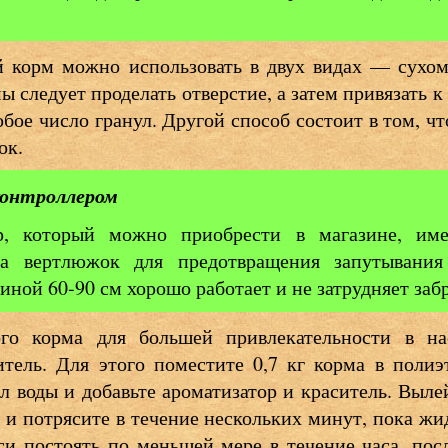
й корм можно использовать в двух видах — сухом
ы следует проделать отверстие, а затем привязать к
бое число гранул. Другой способ состоит в том, чт
ок.
контроллером
р, который можно приобрести в магазине, име
а вертлюжок для предотвращения запутывания 
иной 60-90 см хорошо работает и не затрудняет заб
го корма для большей привлекательности в н
итель. Для этого поместите 0,7 кг корма в полиэ
л воды и добавьте ароматизатор и краситель. Выле
 и потрясите в течение нескольких минут, пока жи
си постоять по меньшей мере в течение часа, посл