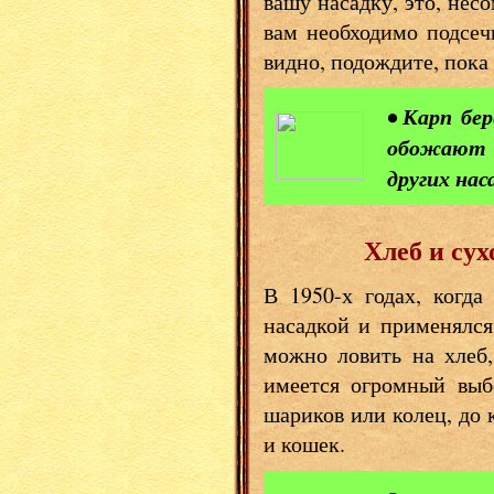
вашу насадку, это, нес
вам необходимо подсечь
видно, подождите, пока 
• Карп бе
обожают г
других нас
Хлеб и су
В 1950-х годах, когд
насадкой и применялся
можно ловить на хлеб,
имеется огромный выб
шариков или колец, до 
и кошек.