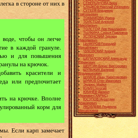
егка в стороне от них в
СЕВЕРЬЯНОВА Вера
СЛАДКОВ Николай Иванович
СУТЕЕВ Владимир
Григорьевич
ТОКМАКОВА Ирина
ТОЛСТОЙ Алексей
Николаевич
ТОЛСТОЙ Лев Николаевич
ТЫЛКИНА Софья Павловна
УСПЕНСКИЙ Эдуард
воде, чтобы он легче
Николаевич
ЦЫФЕРОВ Геннадий
ие в каждой грануле.
Михайлович
ЧУКОВСКИЙ Корней
тью и для повышения
Иванович
ШЕПИЛОВСКИЙ Александр
гранулы на крючок.
Ефимович
ШЕРГИН Борис Викторович
ШУЛЬЖИК Валерий
бавить красители и
Владимирович
ШУМОВ Иван Харитомович
еда или предпочитает
ШУМОВ Олег Иванович
Эндрюс Майкл
ЮДИН Георгий
ЮВАЧЁВ Даниил
Иванович(ХАРМС)
ить на крючке. Вполне
ЮСУПОВ Нуратдин
Абакарович
анулированный корм для
ЯКОВЛЕВА Людмила
Михайловна
мы. Если карп замечает