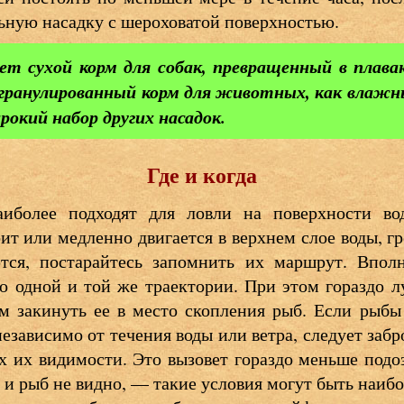
ьную насадку с шероховатой поверхностью.
рет сухой корм для собак, превращенный в плав
ранулированный корм для животных, как влажный
рокий набор других насадок.
Где и когда
иболее подходят для ловли на поверхности в
оит или медленно двигается в верхнем слое воды, гр
ся, постарайтесь запомнить их маршрут. Вполн
о одной и той же траектории. При этом гораздо л
ем закинуть ее в место скопления рыб. Если рыбы
независимо от течения воды или ветра, следует забр
ах их видимости. Это вызовет гораздо меньше под
бь и рыб не видно, — такие условия могут быть наи